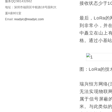
服务QQ:981432662
接收状态少于1
地址：深圳市福田区中航路18号国利大
厦A座801室
最后，LoRa
Email:
readyic@readyic.com
到非常小，并
中矗立在山上有
格。通过小基
图：LoRa的技
瑞兴恒方网络(
无法实现物联网
属于信号屏蔽
米。与此类似的