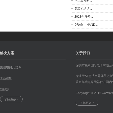
华为芯片断...
深芯协约访...
2018年涨价...
DRAM、NAND...
解决方案
关于我们
深圳市锐帝国际电子有限公
集成电路元器件
专注于ST意法半导体艾迈
工业控制
著名集成电路元器件在国内
新能源
CopyRight © 2015 www.re
了解更多 >
了解更多 >