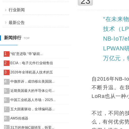
23
行业新闻
“在未来
最新公告
技术（L
新闻排行
NB-Io
TOP
LPWA
1
“锐”意进取 “帝”砺前...
万亿元，
2
ECIA：电子元件行业销售信
3
2026年全球机器人技术的五
自2016年N
4
中微胜诉，成功移出美国国...
不断升温。在我
5
近期美国最大的半导体公司...
LoRa也从一
6
中国工业机器人市场：2025...
7
五大因素驱动，全球编码器...
不过，不同的技
8
AMS传感器
么，有何优劣势
9
31万的奔驰C级轿车，拆零...