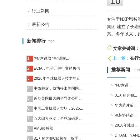
10
行业新闻
专注于NXP恩
最新公告
集团 建立了长
系。多年以来，
新闻排行
TOP
文章关键词：
1
上一篇：
在行
“锐”意进取 “帝”砺前...
2
ECIA：电子元件行业销售信
推荐新闻
REC
3
2026年全球机器人技术的五
“锐”意进...
4
中微胜诉，成功移出美国国...
31万的奔驰...
5
近期美国最大的半导体公司...
华为芯片断...
6
中国工业机器人市场：2025...
深芯协约访...
7
五大因素驱动，全球编码器...
2018年涨价...
8
AMS传感器
DRAM、NAND.
9
31万的奔驰C级轿车，拆零...