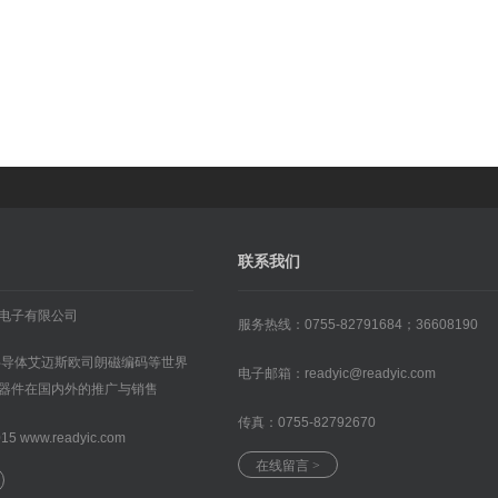
联系我们
电子有限公司
服务热线：0755-82791684；36608190
半导体艾迈斯欧司朗磁编码等世界
电子邮箱：
readyic@
readyic
.com
器件在国内外的推广与销售
传真：0755-82792670
015 www.readyic.com
在线留言 >