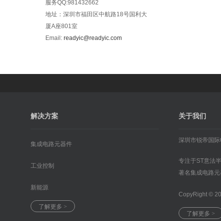
服务QQ:981432662
地址：深圳市福田区中航路18号国利大
厦A座801室
Email:
readyic@readyic.com
解决方案
关于我们
深圳市锐帝国际
集成电路元器件
专注于ST意法
工业控制
著名集成电路元
新能源
CopyRight © 2
了解更多 >
了解更多 >